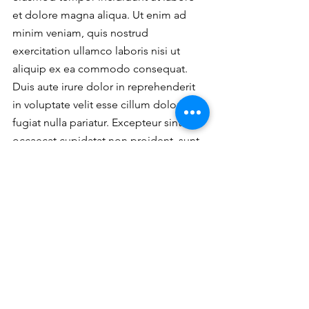
et dolore magna aliqua. Ut enim ad 
minim veniam, quis nostrud 
exercitation ullamco laboris nisi ut 
aliquip ex ea commodo consequat. 
Duis aute irure dolor in reprehenderit 
in voluptate velit esse cillum dolore eu 
fugiat nulla pariatur. Excepteur sint 
occaecat cupidatat non proident, sunt 
in culpa qui officia deserunt mollit 
anim id est laborum.
Click here to view our Facebook post 
about this project:
Click Here