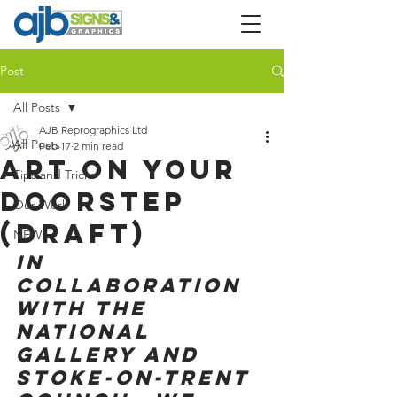
Post
All Posts
AJB Reprographics Ltd
All Posts
Feb 17
2 min read
Art on Your
Tips and Tricks
Doorstep
Our Work
(draft)
NEW
In 
collaboration 
with The 
National 
Gallery and 
Stoke-on-Trent 